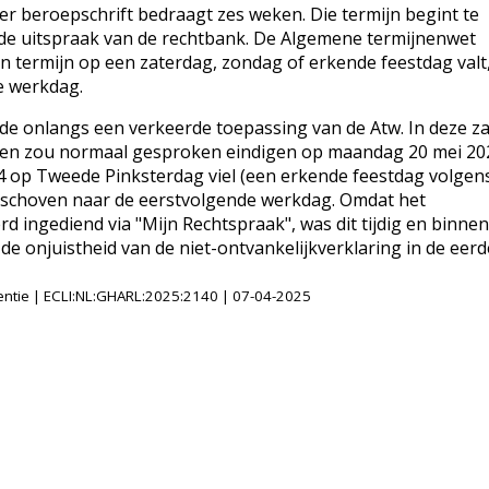
er beroepschrift bedraagt zes weken. Die termijn begint te
 de uitspraak van de rechtbank. De Algemene termijnenwet
een termijn op een zaterdag, zondag of erkende feestdag valt
de werkdag.
e onlangs een verkeerde toepassing van de Atw. In deze z
024 en zou normaal gesproken eindigen op maandag 20 mei 20
4 op Tweede Pinksterdag viel (een erkende feestdag volgen
eschoven naar de eerstvolgende werkdag. Omdat het
rd ingediend via "Mijn Rechtspraak", was dit tijdig en binne
de onjuistheid van de niet-ontvankelijkverklaring in de eer
ntie | ECLI:NL:GHARL:2025:2140 | 07-04-2025