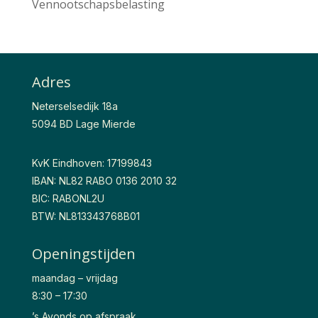
Vennootschapsbelasting
Adres
Neterselsedijk 18a
5094 BD Lage Mierde
KvK Eindhoven: 17199843
IBAN: NL82 RABO 0136 2010 32
BIC: RABONL2U
BTW: NL813343768B01
Openingstijden
maandag – vrijdag
8:30 – 17:30
’s Avonds op afspraak