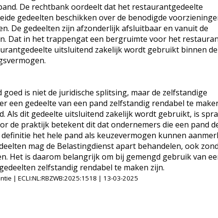
r pand. De rechtbank oordeelt dat het restaurantgedeelte
 beide gedeelten beschikken over de benodigde voorziening
n. De gedeelten zijn afzonderlijk afsluitbaar en vanuit de
n. Dat in het trappengat een bergruimte voor het restaurant
aurantgedeelte uitsluitend zakelijk wordt gebruikt binnen de
ingsvermogen.
 goed is niet de juridische splitsing, maar de zelfstandige
 een gedeelte van een pand zelfstandig rendabel te maken
 Als dit gedeelte uitsluitend zakelijk wordt gebruikt, is spr
r de praktijk betekent dit dat ondernemers die een pand d
per definitie het hele pand als keuzevermogen kunnen aanmer
gedeelten mag de Belastingdienst apart behandelen, ook zon
ten. Het is daarom belangrijk om bij gemengd gebruik van e
gedeelten zelfstandig rendabel te maken zijn.
entie | ECLI:NL:RBZWB:2025:1518 | 13-03-2025