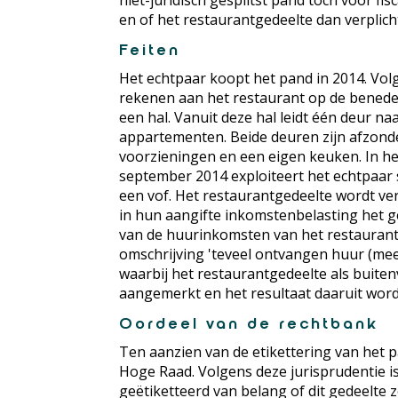
niet-juridisch gesplitst pand toch voor fi
en of het restaurantgedeelte dan verpli
Feiten
Het echtpaar koopt het pand in 2014. Volg
rekenen aan het restaurant op de benede
een hal. Vanuit deze hal leidt één deur n
appartementen. Beide deuren zijn afzonde
voorzieningen en een eigen keuken. In he
september 2014 exploiteert het echtpaar
een vof. Het restaurantgedeelte wordt ve
in hun aangifte inkomstenbelasting het ge
van de huurinkomsten van het restaurant
omschrijving 'teveel ontvangen huur (mee
waarbij het restaurantgedeelte als bui
aangemerkt en het resultaat daaruit word
Oordeel van de rechtbank
Ten aanzien van de etikettering van het p
Hoge Raad. Volgens deze jurisprudentie i
geëtiketteerd van belang of dit gedeelte z