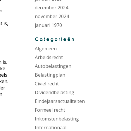
december 2024
en
november 2024
 is,
januari 1970
Categorieën
Algemeen
Arbeidsrecht
 is,
Autobelastingen
ake
Belastingplan
eels
ken.
Civiel recht
der
Dividendbelasting
en
Eindejaarsactualiteiten
Formeel recht
Inkomstenbelasting
Internationaal