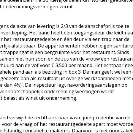
scale doeleinden in afzonderlijke delen kan worden geëtikett
cht ondernemingsvermogen vormt.
ens de akte van levering is 2/3 van de aanschafprijs toe te
nverdieping. Het pand heeft één toegangsdeur die leidt naa
aar het restaurantgedeelte en één deur via een trap naar de
rlijk afsluitbaar. De appartementen hebben eigen sanitair
t trappengat is een bergruimte voor het restaurant. Sinds
 samen met hun zoon en de zus van de vrouw een restaurant
rhuurd aan de vof voor € 3.500 per maand. Het echtpaar gee
hele pand aan als bezitting in box 3. De man geeft wel een 
gedeelte aan als resultaat uit overige werkzaamheden met 
r dan 4%)'. De inspecteur legt navorderingsaanslagen op,
tenvennootschappelijk ondernemingsvermogen wordt
t belast als winst uit onderneming.
and verwijst de rechtbank naar vaste jurisprudentie van de
s voor de vraag of het restaurantgedeelte apart moet word
elfstandig rendabel te maken is. Daarvoor is niet noodzakeli